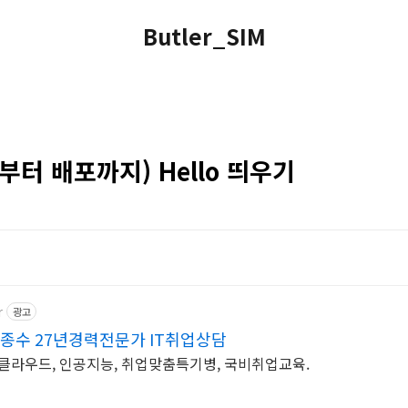
Butler_SIM
개발부터 배포까지) Hello 띄우기
r
광고
종수 27년경력전문가 IT취업상담
 클라우드, 인공지능, 취업맞춤특기병, 국비취업교육.